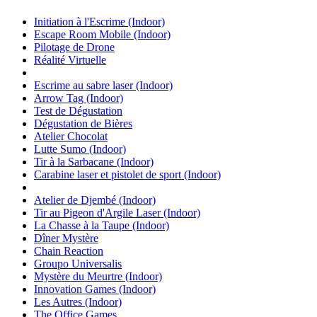
Initiation à l'Escrime (Indoor)
Escape Room Mobile (Indoor)
Pilotage de Drone
Réalité Virtuelle
Escrime au sabre laser (Indoor)
Arrow Tag (Indoor)
Test de Dégustation
Dégustation de Bières
Atelier Chocolat
Lutte Sumo (Indoor)
Tir à la Sarbacane (Indoor)
Carabine laser et pistolet de sport (Indoor)
Atelier de Djembé (Indoor)
Tir au Pigeon d'Argile Laser (Indoor)
La Chasse à la Taupe (Indoor)
Dîner Mystère
Chain Reaction
Groupo Universalis
Mystère du Meurtre (Indoor)
Innovation Games (Indoor)
Les Autres (Indoor)
The Office Games