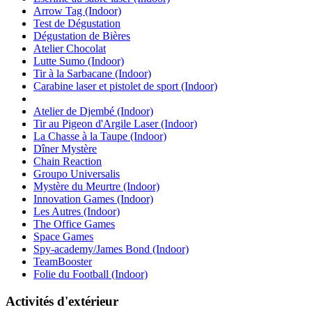
Arrow Tag (Indoor)
Test de Dégustation
Dégustation de Bières
Atelier Chocolat
Lutte Sumo (Indoor)
Tir à la Sarbacane (Indoor)
Carabine laser et pistolet de sport (Indoor)
Atelier de Djembé (Indoor)
Tir au Pigeon d'Argile Laser (Indoor)
La Chasse à la Taupe (Indoor)
Dîner Mystère
Chain Reaction
Groupo Universalis
Mystère du Meurtre (Indoor)
Innovation Games (Indoor)
Les Autres (Indoor)
The Office Games
Space Games
Spy-academy/James Bond (Indoor)
TeamBooster
Folie du Football (Indoor)
Activités d'extérieur