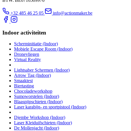
BTW: BE0716509976
+32 485 46 25 05
info@actionmaker.be
Indoor activiteiten
Scherminitiatie (Indoor)
Mobiele Escape Room (Indoor)
Dronevliegen
Virtual Reality
Lightsaber Schermen (Indoor)
Arrow Tag (Indoor)
Smaaktest
Biertasting
Chocoladeworkshop
Sumoworstelen (Indoor)
Blaaspijpschieten (Indoor)
Laser karabijn- en sportpistool (Indoor)
Djembe Workshop (Indoor)
Laser Kleiduifschieten (Indoor)
De Mollenjacht (Indoor)