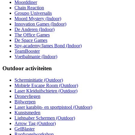
Moorddiner
Chain Reaction
Groupo Universalis
Moord Mystery (Indoor)
Innovation Games (Indoor)
De Anderen (Indoor)
The Office Games
De Space Games
Spy-academy/James Bond (Indoor)
TeamBooster
Voetbalmanie (Indoor)
Outdoor activiteiten
Scherminitiatie (Outdoor)
Mobiele Escape Room (Outdoor)
Laser Kleiduifschieten (Outdoor)
Dronevliegen
Bijlwerpen
Laser karabijn- en sportpistool (Outdoor)
Kunstsmeden
Lightsaber Schermen (Outdoor)
Arrow Tag (Outdoor)
GelBlaster
Roofvogelworkshop