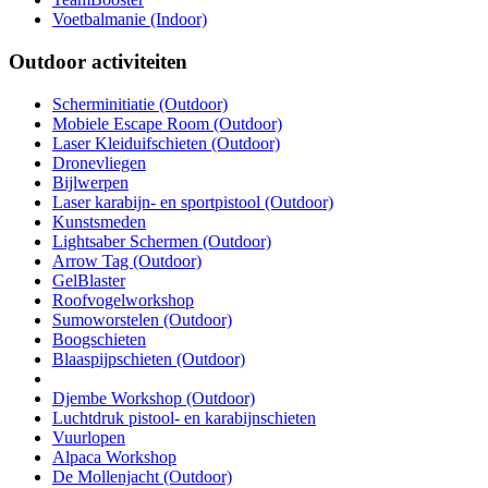
Voetbalmanie (Indoor)
Outdoor activiteiten
Scherminitiatie (Outdoor)
Mobiele Escape Room (Outdoor)
Laser Kleiduifschieten (Outdoor)
Dronevliegen
Bijlwerpen
Laser karabijn- en sportpistool (Outdoor)
Kunstsmeden
Lightsaber Schermen (Outdoor)
Arrow Tag (Outdoor)
GelBlaster
Roofvogelworkshop
Sumoworstelen (Outdoor)
Boogschieten
Blaaspijpschieten (Outdoor)
Djembe Workshop (Outdoor)
Luchtdruk pistool- en karabijnschieten
Vuurlopen
Alpaca Workshop
De Mollenjacht (Outdoor)