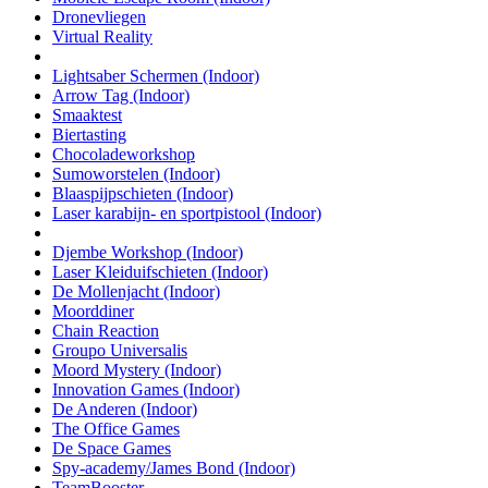
Dronevliegen
Virtual Reality
Lightsaber Schermen (Indoor)
Arrow Tag (Indoor)
Smaaktest
Biertasting
Chocoladeworkshop
Sumoworstelen (Indoor)
Blaaspijpschieten (Indoor)
Laser karabijn- en sportpistool (Indoor)
Djembe Workshop (Indoor)
Laser Kleiduifschieten (Indoor)
De Mollenjacht (Indoor)
Moorddiner
Chain Reaction
Groupo Universalis
Moord Mystery (Indoor)
Innovation Games (Indoor)
De Anderen (Indoor)
The Office Games
De Space Games
Spy-academy/James Bond (Indoor)
TeamBooster