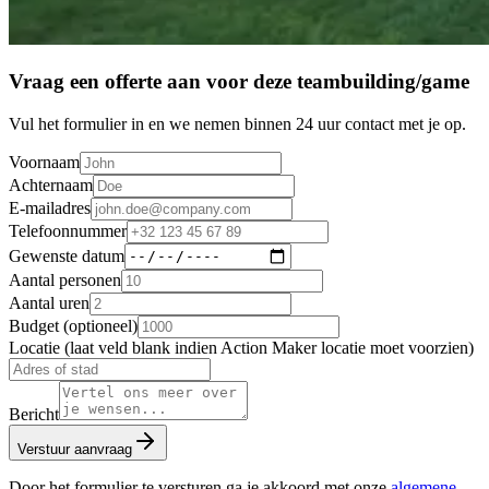
Vraag een offerte aan voor deze teambuilding/game
Vul het formulier in en we nemen binnen 24 uur contact met je op.
Voornaam
Achternaam
E-mailadres
Telefoonnummer
Gewenste datum
Aantal personen
Aantal uren
Budget (optioneel)
Locatie (laat veld blank indien Action Maker locatie moet voorzien)
Bericht
Verstuur aanvraag
Door het formulier te versturen ga je akkoord met onze
algemene