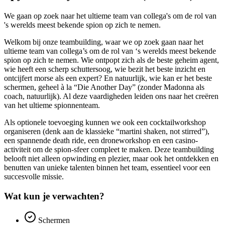
We gaan op zoek naar het ultieme team van collega's om de rol van
's werelds meest bekende spion op zich te nemen.
Welkom bij onze teambuilding, waar we op zoek gaan naar het
ultieme team van collega’s om de rol van ‘s werelds meest bekende
spion op zich te nemen. Wie ontpopt zich als de beste geheim agent,
wie heeft een scherp schuttersoog, wie bezit het beste inzicht en
ontcijfert morse als een expert? En natuurlijk, wie kan er het beste
schermen, geheel à la “Die Another Day” (zonder Madonna als
coach, natuurlijk). Al deze vaardigheden leiden ons naar het creëren
van het ultieme spionnenteam.
Als optionele toevoeging kunnen we ook een cocktailworkshop
organiseren (denk aan de klassieke “martini shaken, not stirred”),
een spannende death ride, een droneworkshop en een casino-
activiteit om de spion-sfeer compleet te maken. Deze teambuilding
belooft niet alleen opwinding en plezier, maar ook het ontdekken en
benutten van unieke talenten binnen het team, essentieel voor een
succesvolle missie.
Wat kun je verwachten?
Schermen