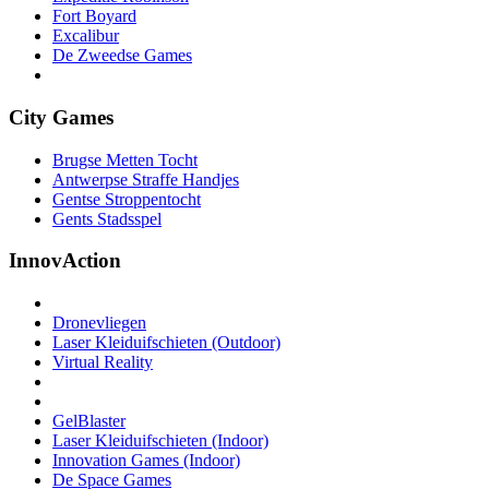
Fort Boyard
Excalibur
De Zweedse Games
City Games
Brugse Metten Tocht
Antwerpse Straffe Handjes
Gentse Stroppentocht
Gents Stadsspel
InnovAction
Dronevliegen
Laser Kleiduifschieten (Outdoor)
Virtual Reality
GelBlaster
Laser Kleiduifschieten (Indoor)
Innovation Games (Indoor)
De Space Games