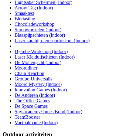
Lightsaber Schermen (Indoor)
Arrow Tag (Indoor)
Smaaktest
Biertasting
Chocoladeworkshop
Sumoworstelen (Indoor)
Blaaspijpschieten (Indoor)
Laser karabijn- en sportpistool (Indoor)
Djembe Workshop (Indoor)
Laser Kleiduifschieten (Indoor)
De Mollenjacht (Indoor)
Moorddiner
Chain Reaction
Groupo Universalis
Moord Mystery (Indoor)
Innovation Games (Indoor)
De Anderen (Indoor)
The Office Games
De Space Games
Spy-academy/James Bond (Indoor)
TeamBooster
Voetbalmanie (Indoor)
Outdoor activiteiten