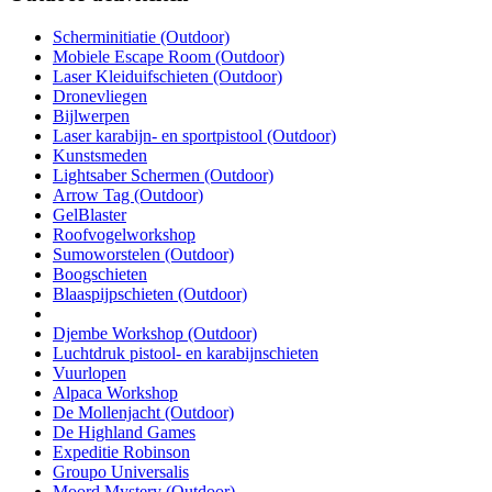
Scherminitiatie (Outdoor)
Mobiele Escape Room (Outdoor)
Laser Kleiduifschieten (Outdoor)
Dronevliegen
Bijlwerpen
Laser karabijn- en sportpistool (Outdoor)
Kunstsmeden
Lightsaber Schermen (Outdoor)
Arrow Tag (Outdoor)
GelBlaster
Roofvogelworkshop
Sumoworstelen (Outdoor)
Boogschieten
Blaaspijpschieten (Outdoor)
Djembe Workshop (Outdoor)
Luchtdruk pistool- en karabijnschieten
Vuurlopen
Alpaca Workshop
De Mollenjacht (Outdoor)
De Highland Games
Expeditie Robinson
Groupo Universalis
Moord Mystery (Outdoor)