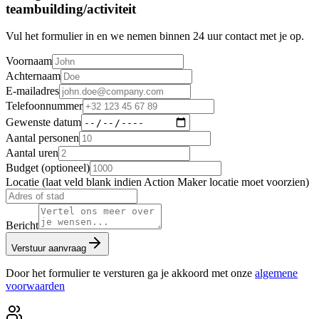
teambuilding/activiteit
Vul het formulier in en we nemen binnen 24 uur contact met je op.
Voornaam
Achternaam
E-mailadres
Telefoonnummer
Gewenste datum
Aantal personen
Aantal uren
Budget (optioneel)
Locatie (laat veld blank indien Action Maker locatie moet voorzien)
Bericht
Verstuur aanvraag
Door het formulier te versturen ga je akkoord met onze
algemene
voorwaarden