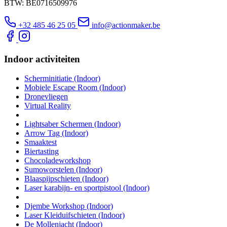
BTW: BE0716509976
+32 485 46 25 05
info@actionmaker.be
Indoor activiteiten
Scherminitiatie (Indoor)
Mobiele Escape Room (Indoor)
Dronevliegen
Virtual Reality
Lightsaber Schermen (Indoor)
Arrow Tag (Indoor)
Smaaktest
Biertasting
Chocoladeworkshop
Sumoworstelen (Indoor)
Blaaspijpschieten (Indoor)
Laser karabijn- en sportpistool (Indoor)
Djembe Workshop (Indoor)
Laser Kleiduifschieten (Indoor)
De Mollenjacht (Indoor)