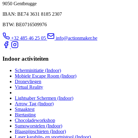
9050 Gentbrugge
IBAN: BE74 3631 8185 2307
BTW: BE0716509976
+32 485 46 25 05
info@actionmaker.be
Indoor activiteiten
Scherminitiatie (Indoor)
Mobiele Escape Room (Indoor)
Dronevliegen
Virtual Reality
Lightsaber Schermen (Indoor)
Arrow Tag (Indoor)
Smaaktest
Biertasting
Chocoladeworkshop
Sumoworstelen (Indoor)
Blaaspijpschieten (Indoor)
Laser karabijn- en sportpistool (Indoor)