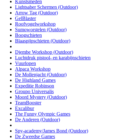
Kunstsmeden
Lightsaber Schermen (Outdoor)
Arrow Tag (Outdoor)
GelBlaster
Roofvogelworkshop
Sumoworstelen (Outdoor)
Boogschieten
Blaaspijpschieten (Outdoor)
Djembe Workshop (Outdoor)
Luchtdruk pistool- en karabijnschieten
Vuurlopen
Alpaca Workshop
De Mollenjacht (Outdoor)
De Highland Games
Expeditie Robinson
Groupo Universalis
Moord Mystery (Outdoor)
TeamBooster
Excalibur
The Funny Olympic Games
De Anderen (Outdoor)
Spy-academy/James Bond (Outdoor)
De Zweedse Games