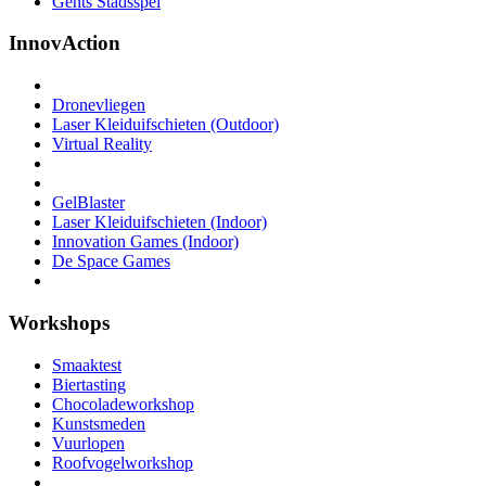
Gents Stadsspel
InnovAction
Dronevliegen
Laser Kleiduifschieten (Outdoor)
Virtual Reality
GelBlaster
Laser Kleiduifschieten (Indoor)
Innovation Games (Indoor)
De Space Games
Workshops
Smaaktest
Biertasting
Chocoladeworkshop
Kunstsmeden
Vuurlopen
Roofvogelworkshop