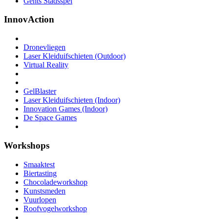
Gents Stadsspel
InnovAction
Dronevliegen
Laser Kleiduifschieten (Outdoor)
Virtual Reality
GelBlaster
Laser Kleiduifschieten (Indoor)
Innovation Games (Indoor)
De Space Games
Workshops
Smaaktest
Biertasting
Chocoladeworkshop
Kunstsmeden
Vuurlopen
Roofvogelworkshop