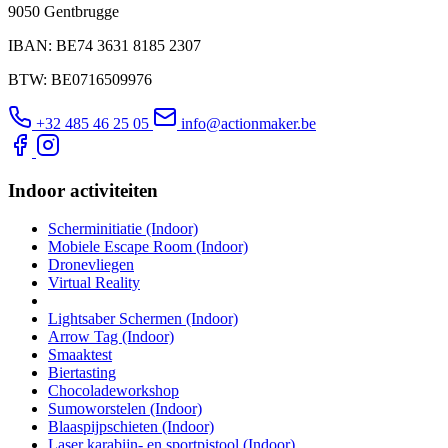
9050 Gentbrugge
IBAN: BE74 3631 8185 2307
BTW: BE0716509976
+32 485 46 25 05
info@actionmaker.be
Indoor activiteiten
Scherminitiatie (Indoor)
Mobiele Escape Room (Indoor)
Dronevliegen
Virtual Reality
Lightsaber Schermen (Indoor)
Arrow Tag (Indoor)
Smaaktest
Biertasting
Chocoladeworkshop
Sumoworstelen (Indoor)
Blaaspijpschieten (Indoor)
Laser karabijn- en sportpistool (Indoor)