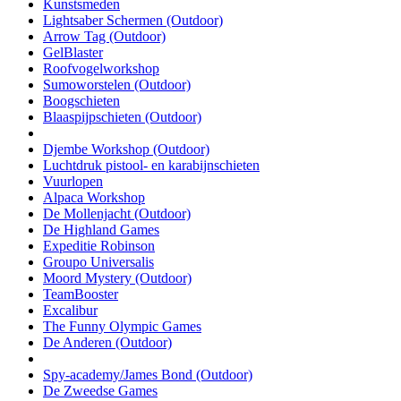
Kunstsmeden
Lightsaber Schermen (Outdoor)
Arrow Tag (Outdoor)
GelBlaster
Roofvogelworkshop
Sumoworstelen (Outdoor)
Boogschieten
Blaaspijpschieten (Outdoor)
Djembe Workshop (Outdoor)
Luchtdruk pistool- en karabijnschieten
Vuurlopen
Alpaca Workshop
De Mollenjacht (Outdoor)
De Highland Games
Expeditie Robinson
Groupo Universalis
Moord Mystery (Outdoor)
TeamBooster
Excalibur
The Funny Olympic Games
De Anderen (Outdoor)
Spy-academy/James Bond (Outdoor)
De Zweedse Games