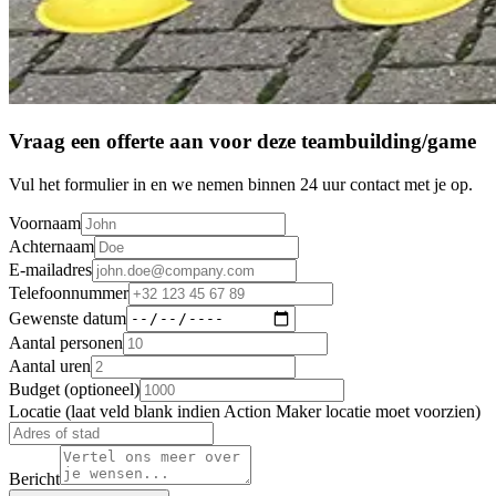
Vraag een offerte aan voor deze teambuilding/game
Vul het formulier in en we nemen binnen 24 uur contact met je op.
Voornaam
Achternaam
E-mailadres
Telefoonnummer
Gewenste datum
Aantal personen
Aantal uren
Budget (optioneel)
Locatie (laat veld blank indien Action Maker locatie moet voorzien)
Bericht