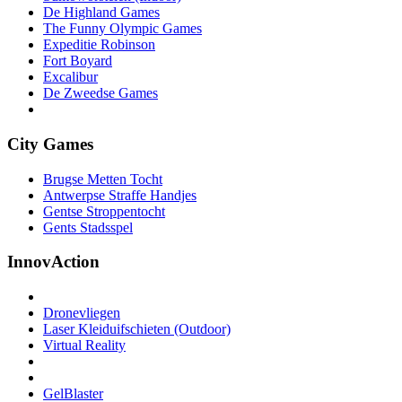
De Highland Games
The Funny Olympic Games
Expeditie Robinson
Fort Boyard
Excalibur
De Zweedse Games
City Games
Brugse Metten Tocht
Antwerpse Straffe Handjes
Gentse Stroppentocht
Gents Stadsspel
InnovAction
Dronevliegen
Laser Kleiduifschieten (Outdoor)
Virtual Reality
GelBlaster