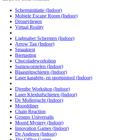
Scherminitiatie (Indoor)
Mobiele Escape Room (Indoor)
Dronevliegen
Virtual Reality
Lightsaber Schermen (Indoor)
Arrow Tag (Indoor)
Smaaktest
Biertasting
Chocoladeworkshop
Sumoworstelen (Indoor)
Blaaspijpschieten (Indoor)
Laser karabijn- en sportpistool (Indoor)
Djembe Workshop (Indoor)
Laser Kleiduifschieten (Indoor)
De Mollenjacht (Indoor)
Moorddiner
Chain Reaction
Groupo Universalis
Moord Mystery (Indoor)
Innovation Games (Indoor)
De Anderen (Indoor)
The Office Games